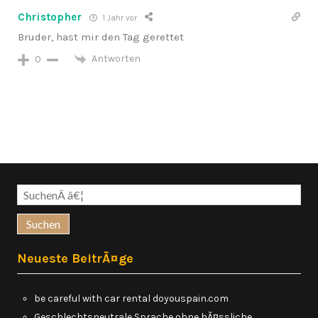
Christopher
1 Jahr vor
Bruder, hast mir den Tag gerettet
Antworten
0
Suchen
nach:
Neueste BeitrÃ¤ge
be careful with car rental doyouspain.com
Geschlechtsneutrale Sprache ohne hÃ¤ssliche