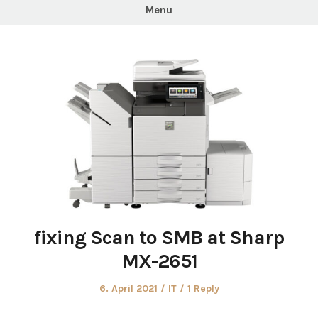
Menu
fixing Scan to SMB at Sharp
MX-2651
Posted
Posted
6. April 2021
IT
1 Reply
on
in