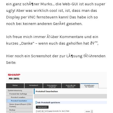
ein ganz schÃ¶ner Murks… die Web-GUI ist auch super
ugly! Aber was wirklich cool ist, ist, dass man das
Display per VNC fernsteuern kann! Das habe ich so
noch bei keinem anderen GerÃ¤t gesehen.
Ich freue mich immer Ã¼ber Kommentare und ein
kurzes „Danke“ – wenn euch das geholfen hat ðŸ™‚
Hier noch ein Screenshot der zur LÃ¶sung fÃ¼hrenden
Seite: