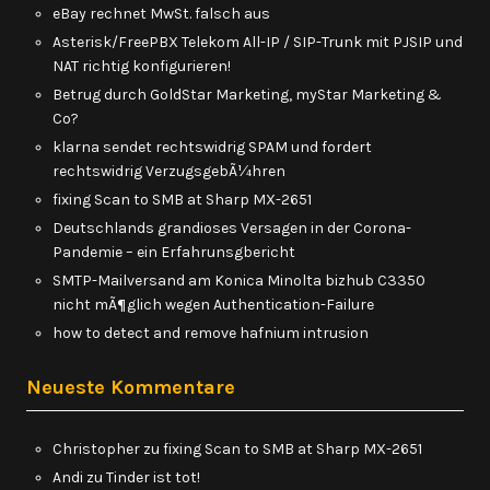
eBay rechnet MwSt. falsch aus
Asterisk/FreePBX Telekom All-IP / SIP-Trunk mit PJSIP und
NAT richtig konfigurieren!
Betrug durch GoldStar Marketing, myStar Marketing &
Co?
klarna sendet rechtswidrig SPAM und fordert
rechtswidrig VerzugsgebÃ¼hren
fixing Scan to SMB at Sharp MX-2651
Deutschlands grandioses Versagen in der Corona-
Pandemie – ein Erfahrunsgbericht
SMTP-Mailversand am Konica Minolta bizhub C3350
nicht mÃ¶glich wegen Authentication-Failure
how to detect and remove hafnium intrusion
Neueste Kommentare
Christopher
zu
fixing Scan to SMB at Sharp MX-2651
Andi
zu
Tinder ist tot!