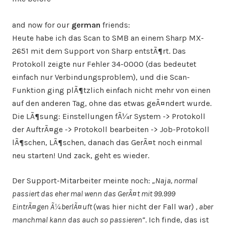
and now for our
german
friends:
Heute habe ich das Scan to SMB an einem Sharp MX-
2651 mit dem Support von Sharp entstÃ¶rt. Das
Protokoll zeigte nur Fehler 34-0000 (das bedeutet
einfach nur Verbindungsproblem), und die Scan-
Funktion ging plÃ¶tzlich einfach nicht mehr von einen
auf den anderen Tag, ohne das etwas geÃ¤ndert wurde.
Die LÃ¶sung: Einstellungen fÃ¼r System -> Protokoll
der AuftrÃ¤ge -> Protokoll bearbeiten -> Job-Protokoll
lÃ¶schen, LÃ¶schen, danach das GerÃ¤t noch einmal
neu starten! Und zack, geht es wieder.
Der Support-Mitarbeiter meinte noch:
„Naja, normal
passiert das eher mal wenn das GerÃ¤t mit 99.999
EintrÃ¤gen Ã¼berlÃ¤uft
(was hier nicht der Fall war)
, aber
manchmal kann das auch so passieren“
. Ich finde, das ist