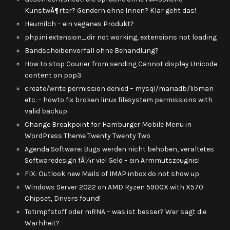
KunstwÃ¶rter? Gendern ohne Innen? Klar geht das!
Heumilch – ein veganes Produkt?
php.ini extension_dir not working, extensions not loading
Bandscheibenvorfall ohne Behandlung?
How to stop Courier from sending Cannot display Unicode
content on pop3
create/write permission denied – mysql/mariadb/libman
etc. – howto fix broken linux filesystem permissions with
valid backup
Change Breakpoint for Hamburger Mobile Menu in
WordPress Theme Twenty Twenty Two
Agenda Software: Bugs werden nicht behoben, veraltetes
Softwaredesign fÃ¼r viel Geld – ein Armmutszeugnis!
FIX: Outlook new Mails of IMAP inbox do not show up
Windows Server 2022 on AMD Ryzen 5900X with X570
Chipset, Drivers found!
Totimpfstoff oder mRNA – was ist besser? Wer sagt die
Warhheit?